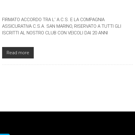
FIRMATO ACCORDO TRA L’ A.C.S. E LA COMPAGNIA
ASSICURATIVA C.S.A. SAN MARINO, RISERVATO A TUTTI GLI
ISCRITTI AL NOSTRO CLUB CON VEICOLI DAI 20 ANNI
Read more