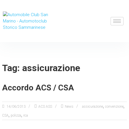
Tag: assicurazione
Accordo ACS / CSA
,
,
14/06/2013
ACS ASS
News
assicurazione
convenzione
,
,
CSA
polizza
rca