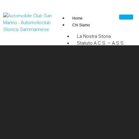
Home
Chi Siamo
La Nostra Storia
Statuto A.C.S. – A.S.S.
Accordo A.S.I. – A.C.S. –
A.S.S.
FIVA
Organigramma
Attivita
Certificazioni di Interesse
Storico e Collezionistico
Tesseramento
Carta d’Identità FIVA
Collaborazioni con
Merchandising