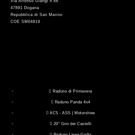
Via Alfonso Giangi n.66
47891 Dogana
Repubblica di San Marino
COE SM04819
Raduno di Primavera
Raduno Panda 4x4
ACS - ASS | Motorshow
20° Giro dei Castelli
Raduno Linea Gialla